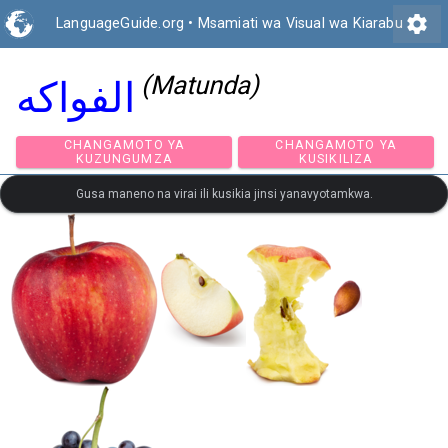
settings
LanguageGuide.org
•
Msamiati wa Visual wa Kiarabu
(Matunda)
الفواكه
CHANGAMOTO YA
CHANGAMOTO Y
KUZUNGUMZA
KUSIKILIZA
Gusa maneno na virai ili kusikia jinsi yanavyotamkwa.