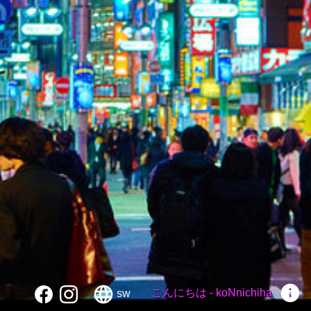
info
language
こんにちは - koNnichiha
sw