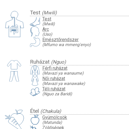
Test
(Mwili)
Test
(Mwili)
Arc
(Uso)
Emésztőrendszer
(Mfumo wa mmeng'enyo)
Ruházat
(Nguo)
Férfi ruházat
(Mavazi ya wanaume)
Női ruházat
(Mavazi ya wanawake)
Téli ruházat
(Nguo za Baridi)
Étel
(Chakula)
Gyümölcsök
(Matunda)
Zöldségek