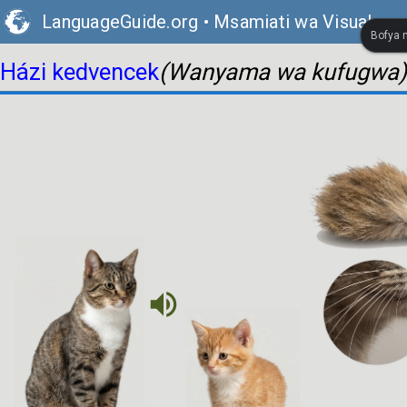
LanguageGuide.org
•
Msamiati wa Visual wa 
Bofya m
Házi kedvencek
(Wanyama wa kufugwa)
volume_up