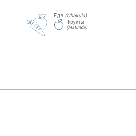
Еда
(Chakula)
Фрукты
(Matunda)