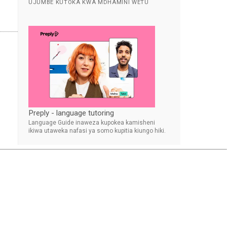
UJUMBE KUTOKA KWA MDHAMINI WETU
Preply - language tutoring
Language Guide inaweza kupokea kamisheni
ikiwa utaweka nafasi ya somo kupitia kiungo hiki.