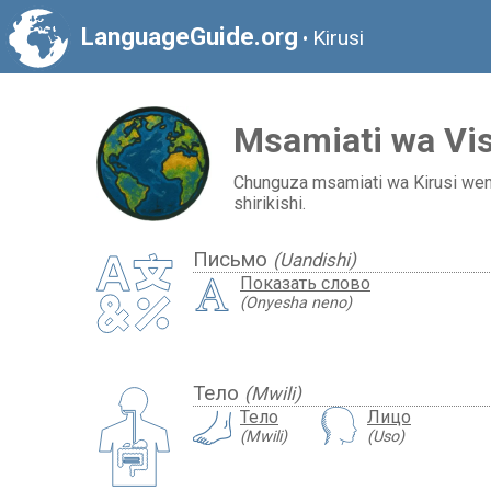
LanguageGuide.org
Kirusi
•
Msamiati wa Vis
Chunguza msamiati wa Kirusi weny
shirikishi.
Письмо
(Uandishi)
Показать слово
(Onyesha neno)
Тело
(Mwili)
Тело
Лицо
(Mwili)
(Uso)