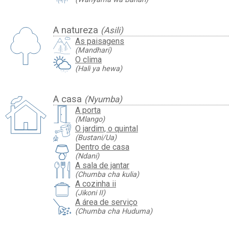
A natureza
(Asili)
As paisagens
(Mandhari)
O clima
(Hali ya hewa)
A casa
(Nyumba)
A porta
(Mlango)
O jardim, o quintal
(Bustani/Ua)
Dentro de casa
(Ndani)
A sala de jantar
(Chumba cha kulia)
A cozinha ii
(Jikoni II)
A área de serviço
(Chumba cha Huduma)