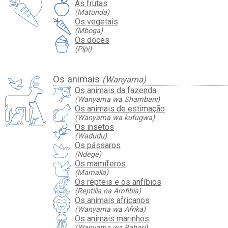
As frutas
(Matunda)
Os vegetais
(Mboga)
Os doces
(Pipi)
Os animais
(Wanyama)
Os animais da fazenda
(Wanyama wa Shambani)
Os animais de estimação
(Wanyama wa kufugwa)
Os insetos
(Wadudu)
Os pássaros
(Ndege)
Os mamíferos
(Mamalia)
Os répteis e os anfíbios
(Reptilia na Amfibia)
Os animais africanos
(Wanyama wa Afrika)
Os animais marinhos
(Wanyama wa Bahari)