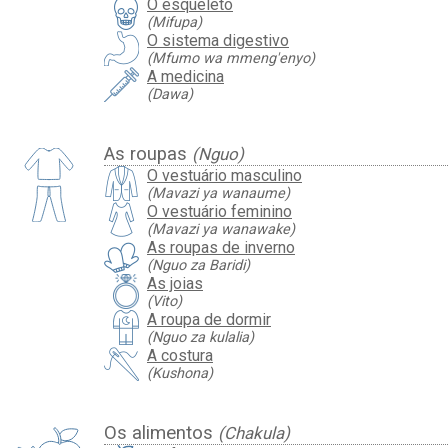
O esqueleto
(Mifupa)
O sistema digestivo
(Mfumo wa mmeng'enyo)
A medicina
(Dawa)
As roupas
(Nguo)
O vestuário masculino
(Mavazi ya wanaume)
O vestuário feminino
(Mavazi ya wanawake)
As roupas de inverno
(Nguo za Baridi)
As joias
(Vito)
A roupa de dormir
(Nguo za kulalia)
A costura
(Kushona)
Os alimentos
(Chakula)