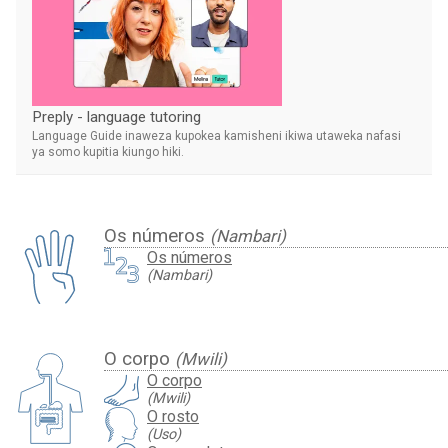
Preply - language tutoring
Language Guide inaweza kupokea kamisheni ikiwa utaweka nafasi
ya somo kupitia kiungo hiki.
Os números
(Nambari)
Os números
(Nambari)
O corpo
(Mwili)
O corpo
(Mwili)
O rosto
(Uso)