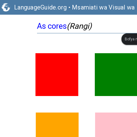
LanguageGuide.org
•
Msamiati wa Visual wa 
As cores
(Rangi)
Bofya m