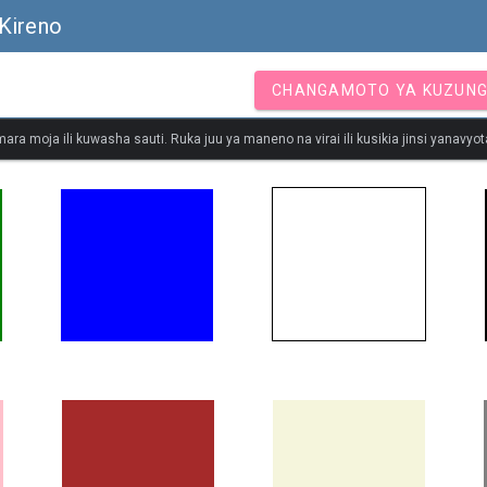
Kireno
CHANGAMOTO YA KUZUN
ara moja ili kuwasha sauti. Ruka juu ya maneno na virai ili kusikia jinsi yanavy