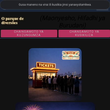
Gusa maneno na virai ili kusikia jinsi yanavyotamkwa.
settings
LanguageGuide.org
•
Msamiati wa Visual wa Kireno
(Maonyesho, Hifadhi ya
O parque de
diversões
Burudani)
CHANGAMOTO YA
CHANGAMOTO 
KUZUNGUMZA
KUSIKILIZA