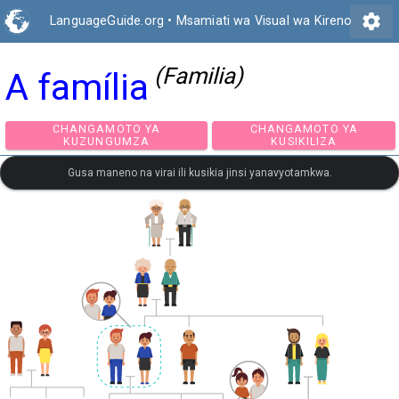
settings
LanguageGuide.org
•
Msamiati wa Visual wa Kireno
(Familia)
A família
CHANGAMOTO YA
CHANGAMOTO Y
KUZUNGUMZA
KUSIKILIZA
Gusa maneno na virai ili kusikia jinsi yanavyotamkwa.