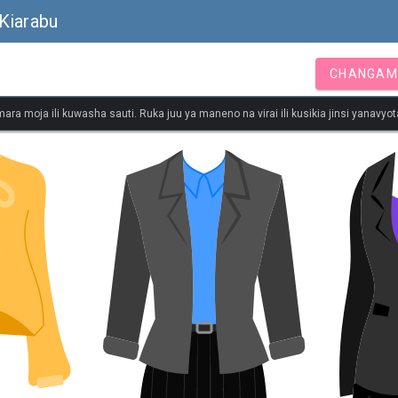
Kiarabu
CHANGAM
ara moja ili kuwasha sauti. Ruka juu ya maneno na virai ili kusikia jinsi yanavy