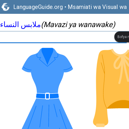
LanguageGuide.org
•
Msamiati wa Visual wa 
ملابس النساء
(Mavazi ya wanawake)
Bofya m