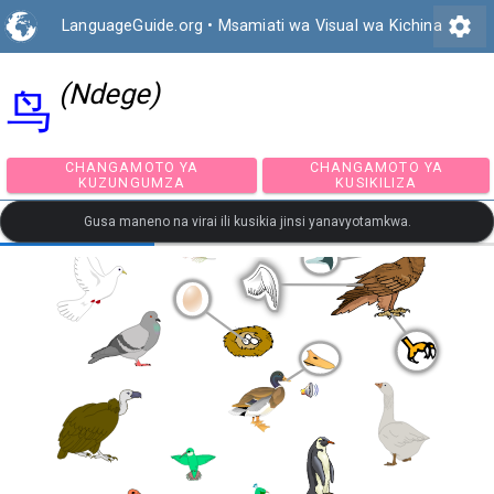
settings
LanguageGuide.org
•
Msamiati wa Visual wa Kichina
(Ndege)
鸟
CHANGAMOTO YA
CHANGAMOTO Y
KUZUNGUMZA
KUSIKILIZA
Gusa maneno na virai ili kusikia jinsi yanavyotamkwa.