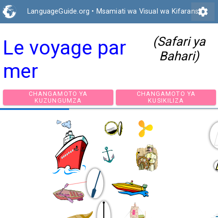
settings
LanguageGuide.org
•
Msamiati wa Visual wa Kifaransa
(Safari ya
Le voyage par
Bahari)
mer
CHANGAMOTO YA
CHANGAMOTO Y
KUZUNGUMZA
KUSIKILIZA