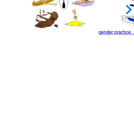
keyboard_arrow_
gender practice ..