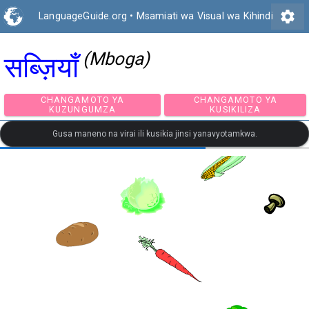
settings
LanguageGuide.org
•
Msamiati wa Visual wa Kihindi
(Mboga)
सब्ज़ियाँ
CHANGAMOTO YA
CHANGAMOTO Y
KUZUNGUMZA
KUSIKILIZA
Gusa maneno na virai ili kusikia jinsi yanavyotamkwa.