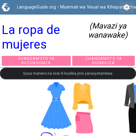
settings
LanguageGuide.org
•
Msamiati wa Visual wa Kihispania ch
(Mavazi ya
La ropa de
wanawake)
mujeres
CHANGAMOTO YA
CHANGAMOTO Y
KUZUNGUMZA
KUSIKILIZA
Gusa maneno na virai ili kusikia jinsi yanavyotamkwa.