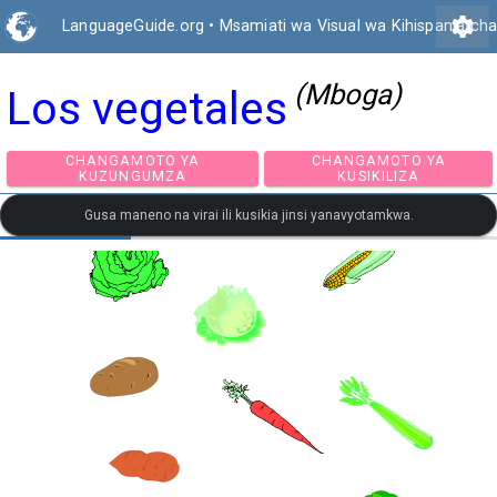
settings
LanguageGuide.org
•
Msamiati wa Visual wa Kihispania ch
(Mboga)
Los vegetales
CHANGAMOTO YA
CHANGAMOTO Y
KUZUNGUMZA
KUSIKILIZA
Gusa maneno na virai ili kusikia jinsi yanavyotamkwa.