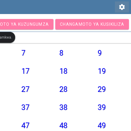
settings
OTO YA KUZUNGUMZA
CHANGAMOTO YA KUSIKILIZA
otamkwa.
7
8
9
17
18
19
27
28
29
37
38
39
47
48
49