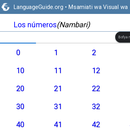
LanguageGuide.org
•
Msamiati wa Visual wa 
Los números
(Nambari)
Bofya m
0
1
2
10
11
12
20
21
22
30
31
32
40
41
42