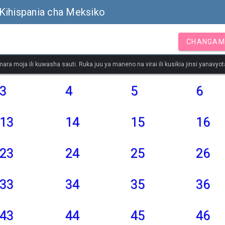
Kihispania cha Meksiko
CHANGAM
ara moja ili kuwasha sauti. Ruka juu ya maneno na virai ili kusikia jinsi yanavy
3
4
5
6
13
14
15
16
23
24
25
26
33
34
35
36
43
44
45
46