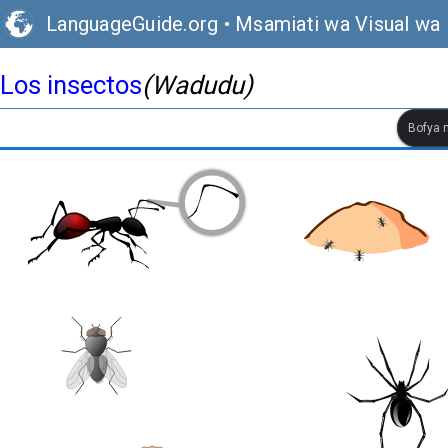
LanguageGuide.org
•
Msamiati wa Visual wa 
Los insectos
(Wadudu)
Bofya m