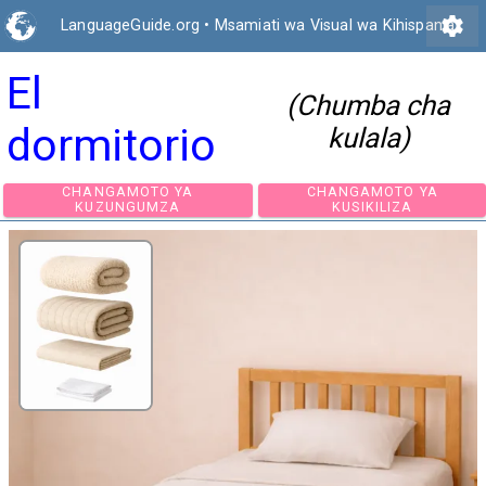
settings
LanguageGuide.org
•
Msamiati wa Visual wa Kihispania
El
(Chumba cha
dormitorio
kulala)
CHANGAMOTO YA
CHANGAMOTO 
KUZUNGUMZA
KUSIKILIZA