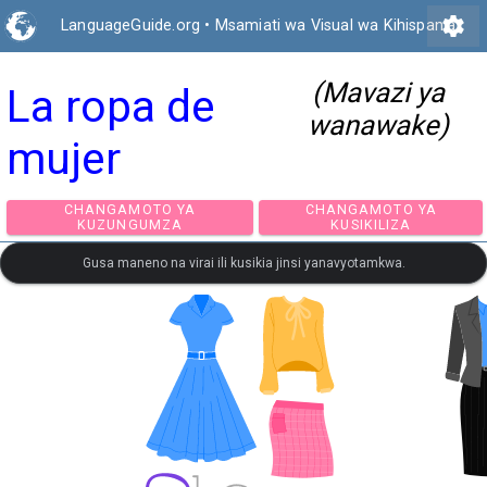
settings
LanguageGuide.org
•
Msamiati wa Visual wa Kihispania
(Mavazi ya
La ropa de
wanawake)
mujer
CHANGAMOTO YA
CHANGAMOTO Y
KUZUNGUMZA
KUSIKILIZA
Gusa maneno na virai ili kusikia jinsi yanavyotamkwa.