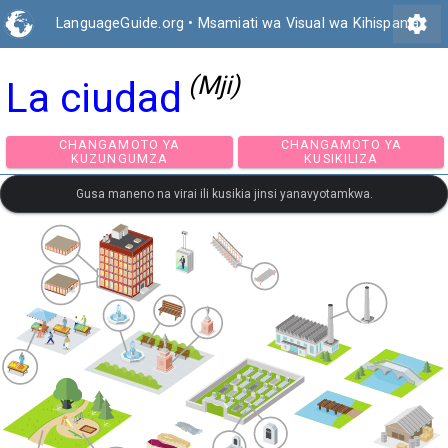
settings
LanguageGuide.org
•
Msamiati wa Visual wa Kihispania
(Mji)
La ciudad
CHANGAMOTO YA
CHANGAMOTO Y
KUZUNGUMZA
KUSIKILIZA
Gusa maneno na virai ili kusikia jinsi yanavyotamkwa.