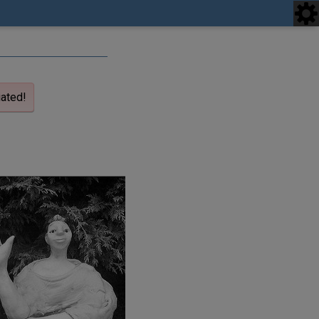
iated!