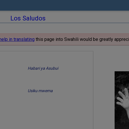
Los Saludos
help in translating
this page into Swahili would be greatly apprec
Habari ya Asubui
Usiku mwema