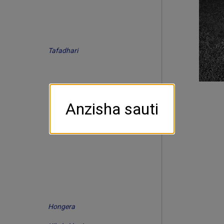
Tafadhari
Anzisha sauti
Hongera