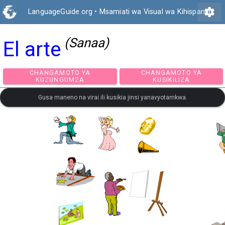
settings
LanguageGuide.org
•
Msamiati wa Visual wa Kihispania
(Sanaa)
El arte
CHANGAMOTO YA
CHANGAMOTO Y
KUZUNGUMZA
KUSIKILIZA
Gusa maneno na virai ili kusikia jinsi yanavyotamkwa.