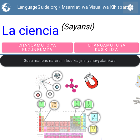
settings
LanguageGuide.org
•
Msamiati wa Visual wa Kihispania
(Sayansi)
La ciencia
CHANGAMOTO YA
CHANGAMOTO Y
KUZUNGUMZA
KUSIKILIZA
Gusa maneno na virai ili kusikia jinsi yanavyotamkwa.