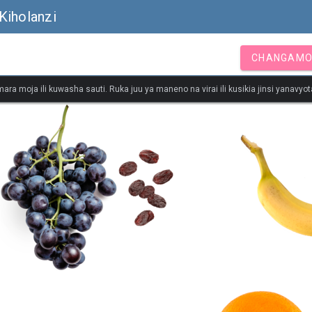
Kiholanzi
CHANGAMO
ara moja ili kuwasha sauti. Ruka juu ya maneno na virai ili kusikia jinsi yanavy