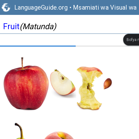
LanguageGuide.org
•
Msamiati wa Visual wa 
Fruit
(Matunda)
Bofya m