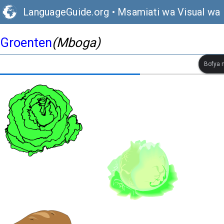
LanguageGuide.org
•
Msamiati wa Visual wa 
Groenten
(Mboga)
Bofya m