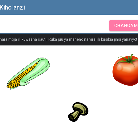
Kiholanzi
CHANGAM
ara moja ili kuwasha sauti. Ruka juu ya maneno na virai ili kusikia jinsi yanavy