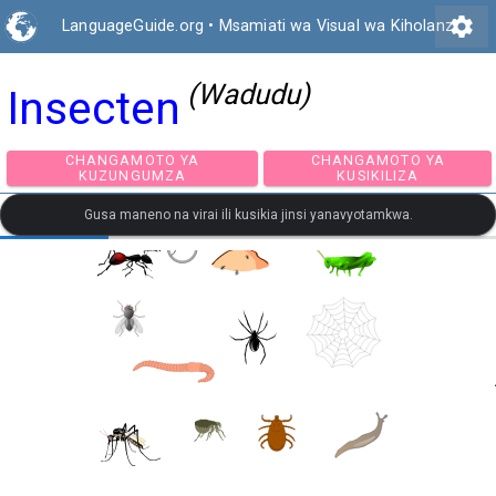
settings
LanguageGuide.org
•
Msamiati wa Visual wa Kiholanzi
(Wadudu)
Insecten
CHANGAMOTO YA
CHANGAMOTO Y
KUZUNGUMZA
KUSIKILIZA
Gusa maneno na virai ili kusikia jinsi yanavyotamkwa.