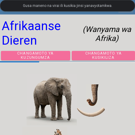
Gusa maneno na virai ili kusikia jinsi yanavyotamkwa.
settings
LanguageGuide.org
•
Msamiati wa Visual wa Kiholanzi
Afrikaanse
(Wanyama wa
Dieren
Afrika)
CHANGAMOTO YA
CHANGAMOTO 
KUZUNGUMZA
KUSIKILIZA