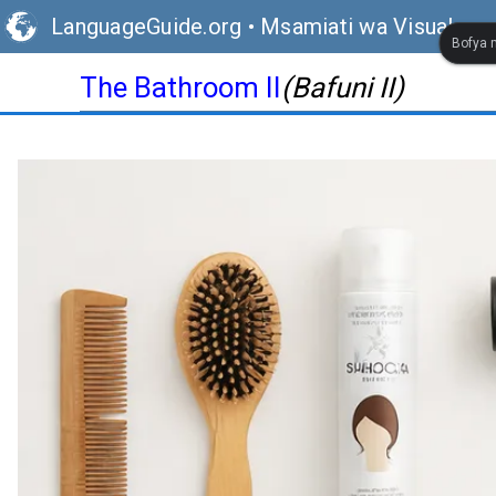
LanguageGuide.org
•
Msamiati wa Visual wa 
Bofya m
The Bathroom II
(Bafuni II)