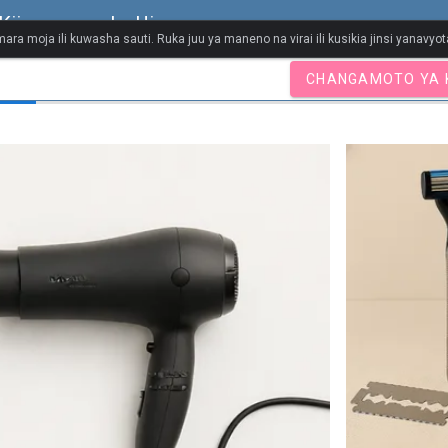
Kiingereza cha Uingereza
ara moja ili kuwasha sauti. Ruka juu ya maneno na virai ili kusikia jinsi yanavy
CHANGAMOTO YA