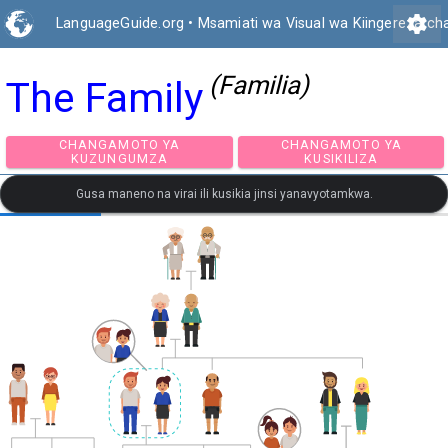
settings
LanguageGuide.org
•
Msamiati wa Visual wa Kiingereza ch
(Familia)
The Family
CHANGAMOTO YA
CHANGAMOTO Y
KUZUNGUMZA
KUSIKILIZA
Gusa maneno na virai ili kusikia jinsi yanavyotamkwa.