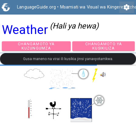
settings
LanguageGuide.org
•
Msamiati wa Visual wa Kiingereza ch
(Hali ya hewa)
Weather
CHANGAMOTO YA
CHANGAMOTO Y
KUZUNGUMZA
KUSIKILIZA
Gusa maneno na virai ili kusikia jinsi yanavyotamkwa.