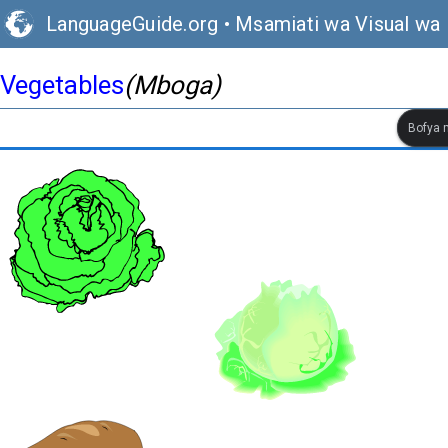
LanguageGuide.org
•
Msamiati wa Visual wa 
Vegetables
(Mboga)
Bofya m