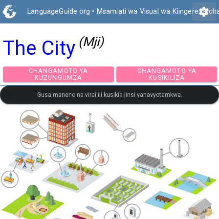
settings
LanguageGuide.org
•
Msamiati wa Visual wa Kiingereza ch
(Mji)
The City
CHANGAMOTO YA
CHANGAMOTO Y
KUZUNGUMZA
KUSIKILIZA
Gusa maneno na virai ili kusikia jinsi yanavyotamkwa.