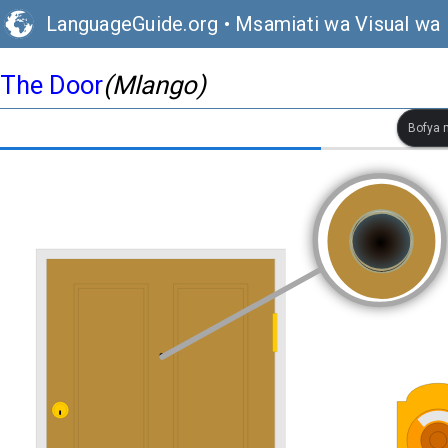
LanguageGuide.org
•
Msamiati wa Visual wa 
The Door
(Mlango)
Bofya m