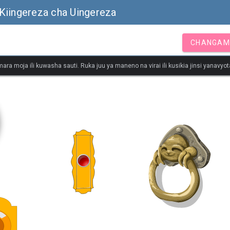
Kiingereza cha Uingereza
CHANGAM
ara moja ili kuwasha sauti. Ruka juu ya maneno na virai ili kusikia jinsi yanavy