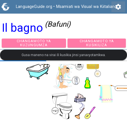
settings
LanguageGuide.org
•
Msamiati wa Visual wa Kiitaliano
(Bafuni)
Il bagno
CHANGAMOTO YA
CHANGAMOTO Y
KUZUNGUMZA
KUSIKILIZA
Gusa maneno na virai ili kusikia jinsi yanavyotamkwa.