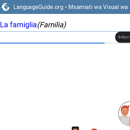
LanguageGuide.org
•
Msamiati wa Visual wa K
La famiglia
(Familia)
Bofya m