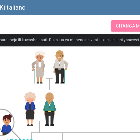
iitaliano
CHANGAM
ara moja ili kuwasha sauti. Ruka juu ya maneno na virai ili kusikia jinsi yanavy