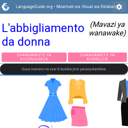
settings
LanguageGuide.org
•
Msamiati wa Visual wa Kiitaliano
(Mavazi ya
L'abbigliamento
wanawake)
da donna
CHANGAMOTO YA
CHANGAMOTO Y
KUZUNGUMZA
KUSIKILIZA
Gusa maneno na virai ili kusikia jinsi yanavyotamkwa.