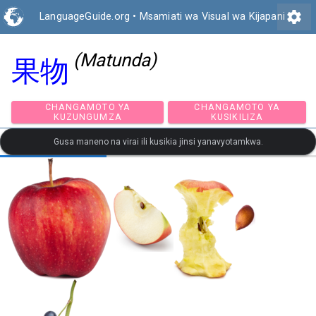
settings
LanguageGuide.org
•
Msamiati wa Visual wa Kijapani
(Matunda)
果物
CHANGAMOTO YA
CHANGAMOTO Y
KUZUNGUMZA
KUSIKILIZA
Gusa maneno na virai ili kusikia jinsi yanavyotamkwa.