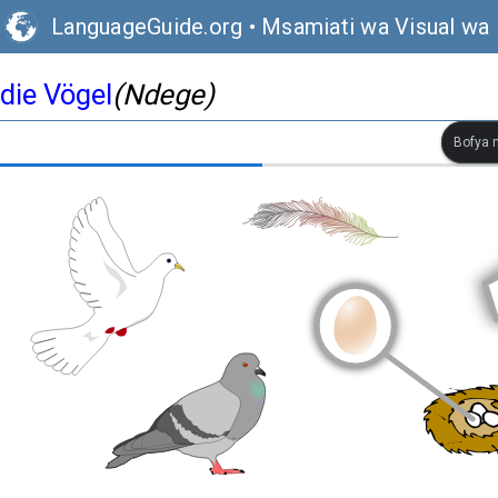
LanguageGuide.org
•
Msamiati wa Visual wa 
die Vögel
(Ndege)
Bofya m