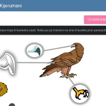
Kijerumani
CHANGAM
ara moja ili kuwasha sauti. Ruka juu ya maneno na virai ili kusikia jinsi yanavy