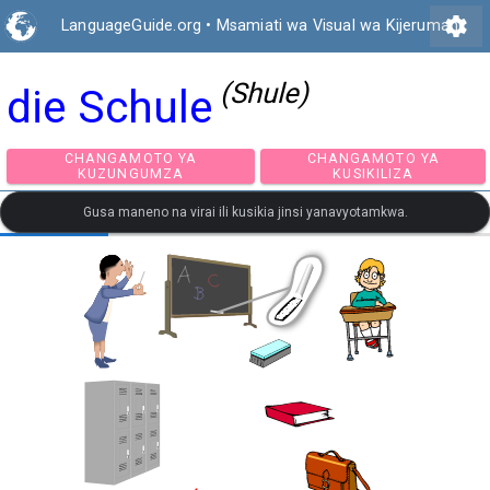
settings
LanguageGuide.org
•
Msamiati wa Visual wa Kijerumani
(Shule)
die Schule
CHANGAMOTO YA
CHANGAMOTO Y
KUZUNGUMZA
KUSIKILIZA
Gusa maneno na virai ili kusikia jinsi yanavyotamkwa.