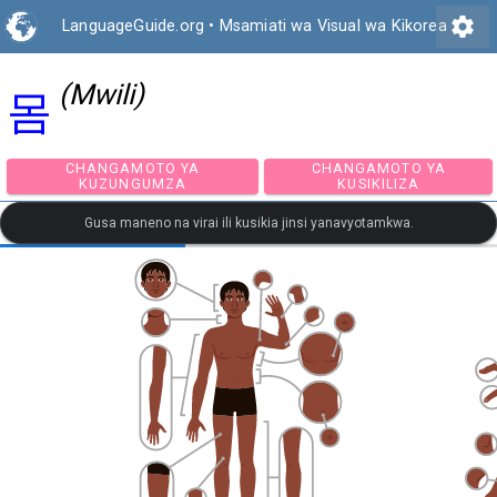
settings
LanguageGuide.org
•
Msamiati wa Visual wa Kikorea
(Mwili)
몸
CHANGAMOTO YA
CHANGAMOTO Y
KUZUNGUMZA
KUSIKILIZA
Gusa maneno na virai ili kusikia jinsi yanavyotamkwa.