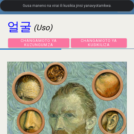
Gusa maneno na virai ili kusikia jinsi yanavyotamkwa.
settings
LanguageGuide.org
•
Msamiati wa Visual wa Kikorea
얼굴
(Uso)
CHANGAMOTO YA
CHANGAMOTO YA
KUZUNGUMZA
KUSIKILIZA