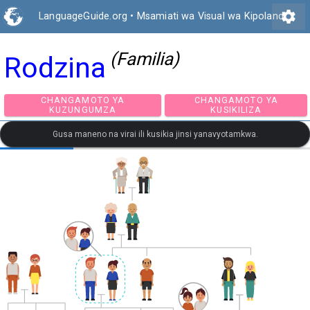
settings
LanguageGuide.org
•
Msamiati wa Visual wa Kipolandi
(Familia)
Rodzina
CHANGAMOTO YA
CHANGAMOTO Y
KUZUNGUMZA
KUSIKILIZA
Gusa maneno na virai ili kusikia jinsi yanavyotamkwa.