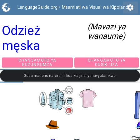
settings
LanguageGuide.org
•
Msamiati wa Visual wa Kipolandi
(Mavazi ya
Odzież
wanaume)
męska
CHANGAMOTO YA
CHANGAMOTO Y
KUZUNGUMZA
KUSIKILIZA
Gusa maneno na virai ili kusikia jinsi yanavyotamkwa.