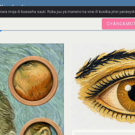
Kipolandi
ara moja ili kuwasha sauti. Ruka juu ya maneno na virai ili kusikia jinsi yanavy
CHANGAMOT