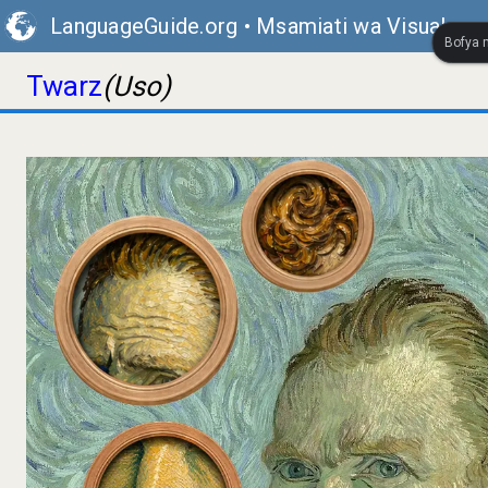
LanguageGuide.org
•
Msamiati wa Visual wa 
Bofya m
Twarz
(Uso)