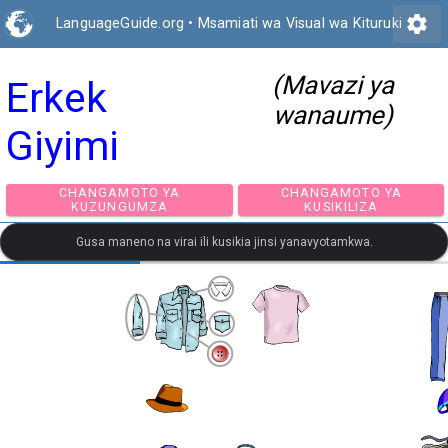
settings
LanguageGuide.org
•
Msamiati wa Visual wa Kituruki
(Mavazi ya
Erkek
wanaume)
Giyimi
CHANGAMOTO YA
CHANGAMOTO Y
KUZUNGUMZA
KUSIKILIZA
Gusa maneno na virai ili kusikia jinsi yanavyotamkwa.