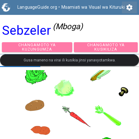
settings
LanguageGuide.org
•
Msamiati wa Visual wa Kituruki
(Mboga)
Sebzeler
CHANGAMOTO YA
CHANGAMOTO Y
KUZUNGUMZA
KUSIKILIZA
Gusa maneno na virai ili kusikia jinsi yanavyotamkwa.