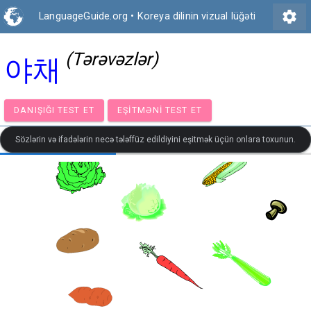
settings
LanguageGuide.org
•
Koreya dilinin vizual lüğəti
(Tərəvəzlər)
야채
DANIŞIĞI TEST ET
EŞITMƏNI TEST ET
Sözlərin və ifadələrin necə tələffüz edildiyini eşitmək üçün onlara toxunun.