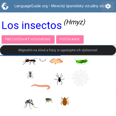
settings
LanguageGuide.org
•
Mexický španielsky vizuálny slovník
(Hmyz)
Los insectos
PRECVIČOVAŤ HOVORENIE
POČÚVANIE
Klepnutím na slová a frázy si vypočujete ich výslovnosť.