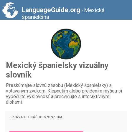
LanguageGuide.org
Mexická
•
španielčina
Mexický španielsky vizuálny
slovník
Preskúmajte slovnú zásobu (Mexický španielsky) s
vstavaným zvukom. Klepnutím alebo prejdením myšou si
vypočujte výslovnosť a precvičujte s interaktívnymi
úlohami.
SPRÁVA OD NÁŠHO SPONZORA