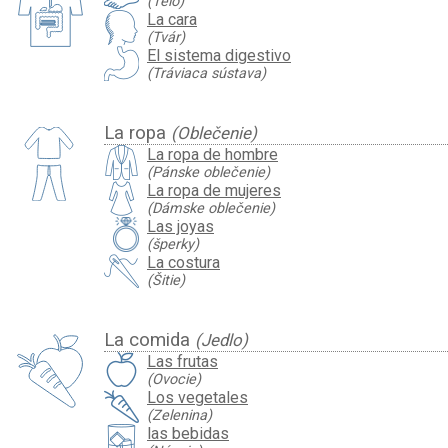
(Telo)
La cara
(Tvár)
El sistema digestivo
(Tráviaca sústava)
La ropa
(Oblečenie)
La ropa de hombre
(Pánske oblečenie)
La ropa de mujeres
(Dámske oblečenie)
Las joyas
(šperky)
La costura
(Šitie)
La comida
(Jedlo)
Las frutas
(Ovocie)
Los vegetales
(Zelenina)
las bebidas