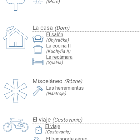
(More)
La casa
(Dom)
El salón
(Obývačka)
La cocina II
(Kuchyňa II)
La recámara
(Spálňa)
Misceláneo
(Rôzne)
Las herramientas
(Nástroje)
El viaje
(Cestovanie)
travel_luggage_and_bags
El viaje
(Cestovanie)
El transporte aéreo