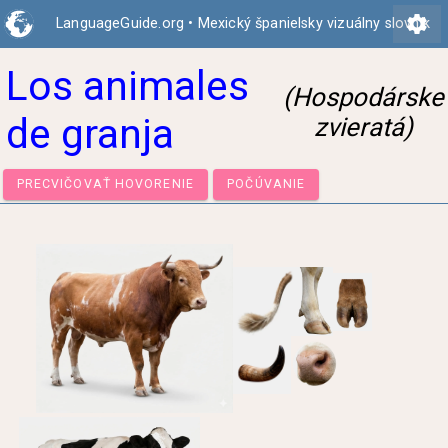
settings
LanguageGuide.org
•
Mexický španielsky vizuálny slovník
Los animales
(Hospodárske
de granja
zvieratá)
PRECVIČOVAŤ HOVORENIE
POČÚVANIE